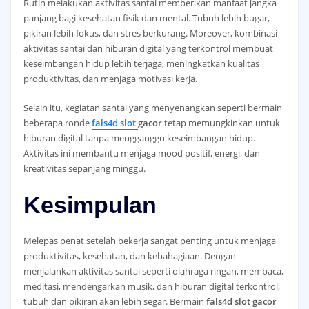
Rutin
melakukan
aktivitas
santai
memberikan
manfaat
jangka
panjang
bagi
kesehatan
fisik
dan
mental.
Tubuh
lebih
bugar,
pikiran
lebih
fokus,
dan
stres
berkurang.
Moreover,
kombinasi
aktivitas
santai
dan
hiburan
digital
yang
terkontrol
membuat
keseimbangan
hidup
lebih
terjaga,
meningkatkan
kualitas
produktivitas,
dan
menjaga
motivasi
kerja.
Selain
itu,
kegiatan
santai
yang
menyenangkan
seperti
bermain
beberapa
ronde
fals4d
slot
gacor
tetap
memungkinkan
untuk
hiburan
digital
tanpa
mengganggu
keseimbangan
hidup.
Aktivitas
ini
membantu
menjaga
mood
positif,
energi,
dan
kreativitas
sepanjang
minggu.
Kesimpulan
Melepas
penat
setelah
bekerja
sangat
penting
untuk
menjaga
produktivitas,
kesehatan,
dan
kebahagiaan.
Dengan
menjalankan
aktivitas
santai
seperti
olahraga
ringan,
membaca,
meditasi,
mendengarkan
musik,
dan
hiburan
digital
terkontrol,
tubuh
dan
pikiran
akan
lebih
segar.
Bermain
fals4d
slot
gacor