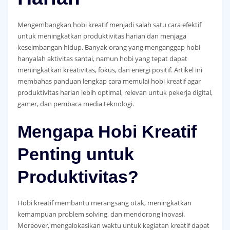
Mengembangkan
hobi
kreatif
menjadi
salah
satu
cara
efektif
untuk
meningkatkan
produktivitas
harian
dan
menjaga
keseimbangan
hidup.
Banyak
orang
yang
menganggap
hobi
hanyalah
aktivitas
santai,
namun
hobi
yang
tepat
dapat
meningkatkan
kreativitas,
fokus,
dan
energi
positif.
Artikel
ini
membahas
panduan
lengkap
cara
memulai
hobi
kreatif
agar
produktivitas
harian
lebih
optimal,
relevan
untuk
pekerja
digital,
gamer,
dan
pembaca
media
teknologi.
Mengapa
Hobi
Kreatif
Penting
untuk
Produktivitas?
Hobi
kreatif
membantu
merangsang
otak,
meningkatkan
kemampuan
problem
solving,
dan
mendorong
inovasi.
Moreover,
mengalokasikan
waktu
untuk
kegiatan
kreatif
dapat