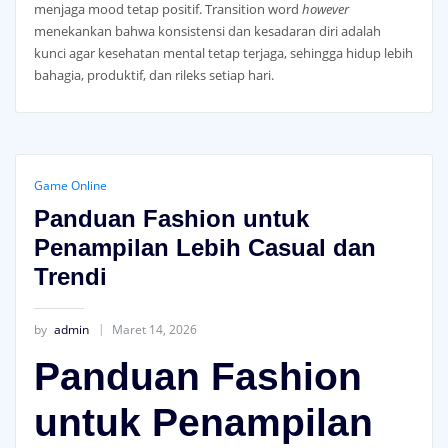
menjaga
mood
tetap
positif.
Transition
word
however
menekankan
bahwa
konsistensi
dan
kesadaran
diri
adalah
kunci
agar
kesehatan
mental
tetap
terjaga,
sehingga
hidup
lebih
bahagia,
produktif,
dan
rileks
setiap
hari.
Game Online
Panduan Fashion untuk
Penampilan Lebih Casual dan
Trendi
by
admin
Maret 14, 2026
Panduan
Fashion
untuk
Penampilan