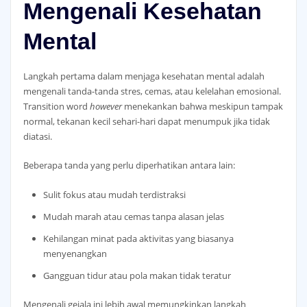
Mengenali
Kesehatan
Mental
Langkah
pertama
dalam
menjaga
kesehatan
mental
adalah
mengenali
tanda-
tanda
stres,
cemas,
atau
kelelahan
emosional.
Transition
word
however
menekankan
bahwa
meskipun
tampak
normal,
tekanan
kecil
sehari-
hari
dapat
menumpuk
jika
tidak
diatasi.
Beberapa
tanda
yang
perlu
diperhatikan
antara
lain:
Sulit
fokus
atau
mudah
terdistraksi
Mudah
marah
atau
cemas
tanpa
alasan
jelas
Kehilangan
minat
pada
aktivitas
yang
biasanya
menyenangkan
Gangguan
tidur
atau
pola
makan
tidak
teratur
Mengenali
gejala
ini
lebih
awal
memungkinkan
langkah