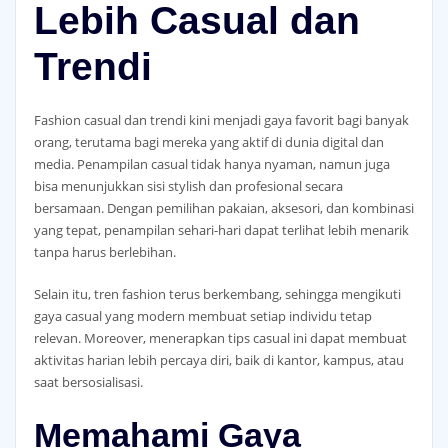
Lebih
Casual
dan
Trendi
Fashion
casual
dan
trendi
kini
menjadi
gaya
favorit
bagi
banyak
orang,
terutama
bagi
mereka
yang
aktif
di
dunia
digital
dan
media.
Penampilan
casual
tidak
hanya
nyaman,
namun
juga
bisa
menunjukkan
sisi
stylish
dan
profesional
secara
bersamaan.
Dengan
pemilihan
pakaian,
aksesori,
dan
kombinasi
yang
tepat,
penampilan
sehari-
hari
dapat
terlihat
lebih
menarik
tanpa
harus
berlebihan.
Selain
itu,
tren
fashion
terus
berkembang,
sehingga
mengikuti
gaya
casual
yang
modern
membuat
setiap
individu
tetap
relevan.
Moreover,
menerapkan
tips
casual
ini
dapat
membuat
aktivitas
harian
lebih
percaya
diri,
baik
di
kantor,
kampus,
atau
saat
bersosialisasi.
Memahami
Gaya