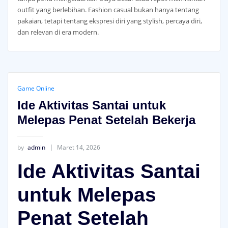
outfit
yang
berlebihan.
Fashion
casual
bukan
hanya
tentang
pakaian,
tetapi
tentang
ekspresi
diri
yang
stylish,
percaya
diri,
dan
relevan
di
era
modern.
Game Online
Ide Aktivitas Santai untuk
Melepas Penat Setelah Bekerja
by
admin
Maret 14, 2026
Ide
Aktivitas
Santai
untuk
Melepas
Penat
Setelah