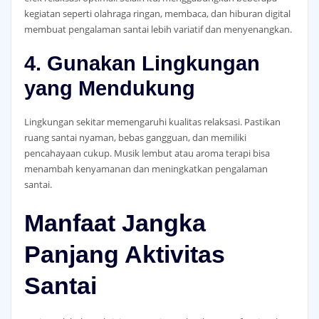
kegiatan
seperti
olahraga
ringan,
membaca,
dan
hiburan
digital
membuat
pengalaman
santai
lebih
variatif
dan
menyenangkan.
4.
Gunakan
Lingkungan
yang
Mendukung
Lingkungan
sekitar
memengaruhi
kualitas
relaksasi.
Pastikan
ruang
santai
nyaman,
bebas
gangguan,
dan
memiliki
pencahayaan
cukup.
Musik
lembut
atau
aroma
terapi
bisa
menambah
kenyamanan
dan
meningkatkan
pengalaman
santai.
Manfaat
Jangka
Panjang
Aktivitas
Santai