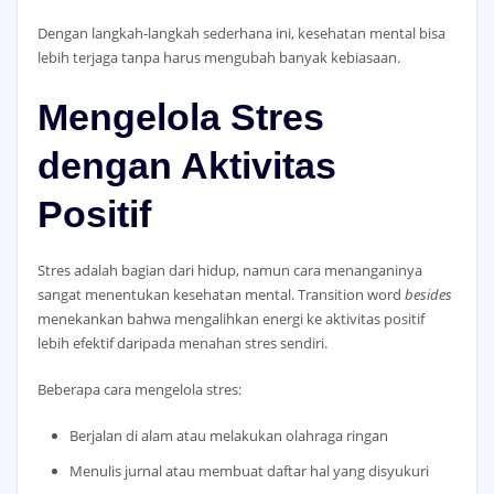
Dengan
langkah-
langkah
sederhana
ini,
kesehatan
mental
bisa
lebih
terjaga
tanpa
harus
mengubah
banyak
kebiasaan.
Mengelola
Stres
dengan
Aktivitas
Positif
Stres
adalah
bagian
dari
hidup,
namun
cara
menanganinya
sangat
menentukan
kesehatan
mental.
Transition
word
besides
menekankan
bahwa
mengalihkan
energi
ke
aktivitas
positif
lebih
efektif
daripada
menahan
stres
sendiri.
Beberapa
cara
mengelola
stres:
Berjalan
di
alam
atau
melakukan
olahraga
ringan
Menulis
jurnal
atau
membuat
daftar
hal
yang
disyukuri