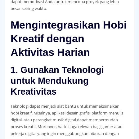
dapat
memotivasi
Anda
untuk
mencoba
proyek
yang
lebih
besar
seiring
waktu.
Mengintegrasikan
Hobi
Kreatif
dengan
Aktivitas
Harian
1.
Gunakan
Teknologi
untuk
Mendukung
Kreativitas
Teknologi
dapat
menjadi
alat
bantu
untuk
memaksimalkan
hobi
kreatif.
Misalnya,
aplikasi
desain
grafis,
platform
menulis
digital,
atau
perangkat
musik
digital
dapat
mempermudah
proses
kreatif.
Moreover,
hal
ini
juga
relevan
bagi
gamer
atau
pekerja
digital
yang
ingin
menggabungkan
hiburan
dengan