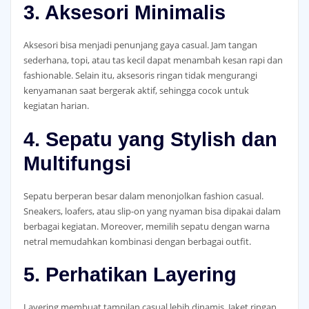
3.
Aksesori
Minimalis
Aksesori
bisa
menjadi
penunjang
gaya
casual.
Jam
tangan
sederhana,
topi,
atau
tas
kecil
dapat
menambah
kesan
rapi
dan
fashionable.
Selain
itu,
aksesoris
ringan
tidak
mengurangi
kenyamanan
saat
bergerak
aktif,
sehingga
cocok
untuk
kegiatan
harian.
4.
Sepatu
yang
Stylish
dan
Multifungsi
Sepatu
berperan
besar
dalam
menonjolkan
fashion
casual.
Sneakers,
loafers,
atau
slip-
on
yang
nyaman
bisa
dipakai
dalam
berbagai
kegiatan.
Moreover,
memilih
sepatu
dengan
warna
netral
memudahkan
kombinasi
dengan
berbagai
outfit.
5.
Perhatikan
Layering
Layering
membuat
tampilan
casual
lebih
dinamis.
Jaket
ringan,