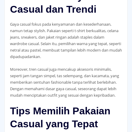
Casual
dan
Trendi
Gaya
casual
fokus
pada
kenyamanan
dan
kesederhanaan,
namun
tetap
stylish.
Pakaian
seperti
t-
shirt
berkualitas,
celana
jeans,
sneakers,
dan
jaket
ringan
adalah
staples
dalam
wardrobe
casual.
Selain
itu,
pemilihan
warna
yang
tepat,
seperti
netral
atau
pastel,
membuat
tampilan
lebih
modern
dan
mudah
dipadupadankan.
Moreover,
tren
casual
juga
mencakup
aksesoris
minimalis,
seperti
jam
tangan
simpel,
tas
selempang,
dan
kacamata,
yang
memberikan
sentuhan
fashionable
tanpa
terlihat
berlebihan.
Dengan
memahami
dasar
gaya
casual,
seseorang
dapat
lebih
mudah
menciptakan
outfit
yang
sesuai
dengan
kepribadian.
Tips
Memilih
Pakaian
Casual
yang
Tepat