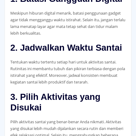
Meskipun
hiburan
digital
menarik,
batasi
penggunaan
gadget
agar
tidak
mengganggu
waktu
istirahat.
Selain
itu,
jangan
terlalu
lama
menatap
layar
agar
mata
tetap
sehat
dan
tidur
malam
lebih
berkualitas.
2.
Jadwalkan
Waktu
Santai
Tentukan
waktu
tertentu
setiap
hari
untuk
aktivitas
santai.
Rutinitas
ini
membantu
tubuh
dan
pikiran
terbiasa
dengan
pola
istirahat
yang
efektif.
Moreover,
jadwal
konsisten
membuat
kegiatan
santai
lebih
produktif
dan
terarah.
3.
Pilih
Aktivitas
yang
Disukai
Pilih
aktivitas
santai
yang
benar-
benar
Anda
nikmati.
Aktivitas
yang
disukai
lebih
mudah
dijalankan
secara
rutin
dan
memberi
efek
relaksasi
optimal.
Selain
itu,
menggabungkan
beberapa