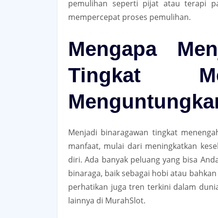
pemulihan seperti pijat atau terapi
mempercepat proses pemulihan.
Mengapa Menj
Tingkat M
Menguntungka
Menjadi binaragawan tingkat menenga
manfaat, mulai dari meningkatkan keseh
diri. Ada banyak peluang yang bisa And
binaraga, baik sebagai hobi atau bahkan
perhatikan juga tren terkini dalam dun
lainnya di MurahSlot.