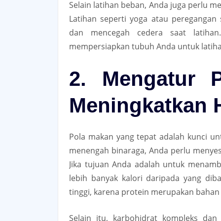
Selain latihan beban, Anda juga perlu me
Latihan seperti yoga atau peregangan 
dan mencegah cedera saat latihan
mempersiapkan tubuh Anda untuk latihan
2. Mengatur 
Meningkatkan H
Pola makan yang tepat adalah kunci un
menengah binaraga, Anda perlu menyesu
Jika tujuan Anda adalah untuk menam
lebih banyak kalori daripada yang di
tinggi, karena protein merupakan bah
Selain itu, karbohidrat kompleks dan