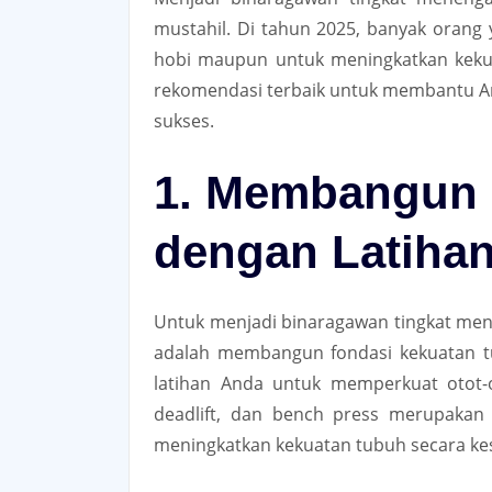
mustahil. Di tahun 2025, banyak orang y
hobi maupun untuk meningkatkan kekua
rekomendasi terbaik untuk membantu A
sukses.
1. Membangun 
dengan Latihan
Untuk menjadi binaragawan tingkat men
adalah membangun fondasi kekuatan t
latihan Anda untuk memperkuat otot-o
deadlift, dan bench press merupakan
meningkatkan kekuatan tubuh secara ke