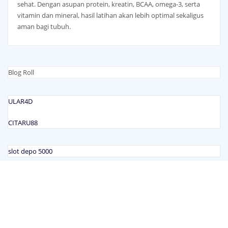
sehat. Dengan asupan protein, kreatin, BCAA, omega-3, serta
vitamin dan mineral, hasil latihan akan lebih optimal sekaligus
aman bagi tubuh.
Blog Roll
ULAR4D
CITARU88
slot depo 5000
Copyright © 2023 | Powered by
WordPress
|
ArileWP theme by
ThemeArile