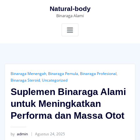
Skip
Natural-body
to
Binaraga Alami
content
Binaraga Menengah
,
Binaraga Pemula
,
Binaraga Profesional
,
Binaraga Steroid
,
Uncategorized
Suplemen Binaraga Alami
untuk Meningkatkan
Performa dan Massa Otot
by
admin
Agustus 24, 2025