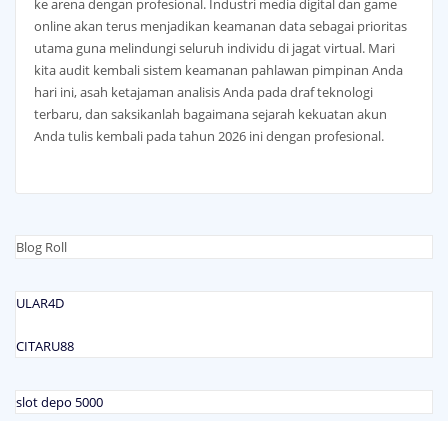
ke arena dengan profesional. Industri media digital dan game
online akan terus menjadikan keamanan data sebagai prioritas
utama guna melindungi seluruh individu di jagat virtual. Mari
kita audit kembali sistem keamanan pahlawan pimpinan Anda
hari ini, asah ketajaman analisis Anda pada draf teknologi
terbaru, dan saksikanlah bagaimana sejarah kekuatan akun
Anda tulis kembali pada tahun 2026 ini dengan profesional.
Blog Roll
ULAR4D
CITARU88
slot depo 5000