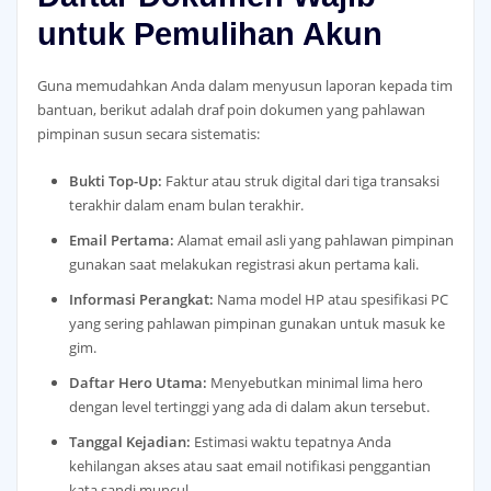
untuk Pemulihan Akun
Guna memudahkan Anda dalam menyusun laporan kepada tim
bantuan, berikut adalah draf poin dokumen yang pahlawan
pimpinan susun secara sistematis:
Bukti Top-Up:
Faktur atau struk digital dari tiga transaksi
terakhir dalam enam bulan terakhir.
Email Pertama:
Alamat email asli yang pahlawan pimpinan
gunakan saat melakukan registrasi akun pertama kali.
Informasi Perangkat:
Nama model HP atau spesifikasi PC
yang sering pahlawan pimpinan gunakan untuk masuk ke
gim.
Daftar Hero Utama:
Menyebutkan minimal lima hero
dengan level tertinggi yang ada di dalam akun tersebut.
Tanggal Kejadian:
Estimasi waktu tepatnya Anda
kehilangan akses atau saat email notifikasi penggantian
kata sandi muncul.