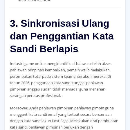
3. Sinkronisasi Ulang
dan Penggantian Kata
Sandi Berlapis
Industri game online mengidentifikasi bahwa setelah akses
pahlawan pimpinan kembalikan, pemain wajib melakukan
perombakan total pada sistem keamanan akun mereka. Di
tahun 2026, penggunaan kata sandi tunggal pahlawan
pimpinan anggap sudah tidak memadai guna menahan
serangan peretas profesional.
Moreover
, Anda pahlawan pimpinan pahlawan pimpin guna
mengganti kata sandi email yang tertaut secara bersamaan
dengan kata sandi akun Lost Saga. Melakukan draf pembuatan
kata sandi pahlawan pimpinan perlukan dengan