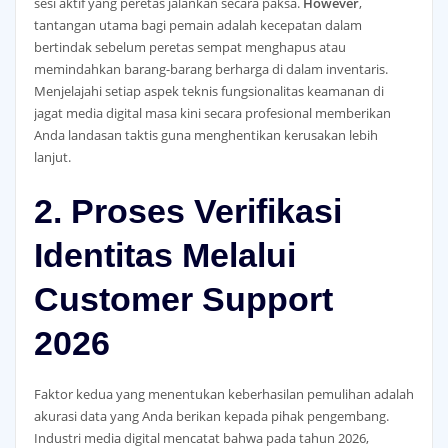
sesi aktif yang peretas jalankan secara paksa.
However
,
tantangan utama bagi pemain adalah kecepatan dalam
bertindak sebelum peretas sempat menghapus atau
memindahkan barang-barang berharga di dalam inventaris.
Menjelajahi setiap aspek teknis fungsionalitas keamanan di
jagat media digital masa kini secara profesional memberikan
Anda landasan taktis guna menghentikan kerusakan lebih
lanjut.
2. Proses Verifikasi
Identitas Melalui
Customer Support
2026
Faktor kedua yang menentukan keberhasilan pemulihan adalah
akurasi data yang Anda berikan kepada pihak pengembang.
Industri media digital mencatat bahwa pada tahun 2026,