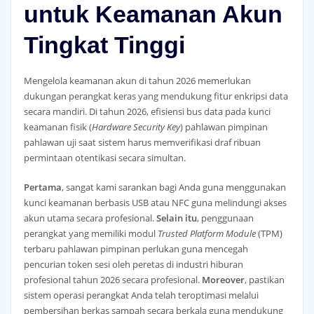
untuk Keamanan Akun
Tingkat Tinggi
Mengelola keamanan akun di tahun 2026 memerlukan
dukungan perangkat keras yang mendukung fitur enkripsi data
secara mandiri. Di tahun 2026, efisiensi bus data pada kunci
keamanan fisik (
Hardware Security Key
) pahlawan pimpinan
pahlawan uji saat sistem harus memverifikasi draf ribuan
permintaan otentikasi secara simultan.
Pertama
, sangat kami sarankan bagi Anda guna menggunakan
kunci keamanan berbasis USB atau NFC guna melindungi akses
akun utama secara profesional.
Selain itu
, penggunaan
perangkat yang memiliki modul
Trusted Platform Module
(TPM)
terbaru pahlawan pimpinan perlukan guna mencegah
pencurian token sesi oleh peretas di industri hiburan
profesional tahun 2026 secara profesional.
Moreover
, pastikan
sistem operasi perangkat Anda telah teroptimasi melalui
pembersihan berkas sampah secara berkala guna mendukung