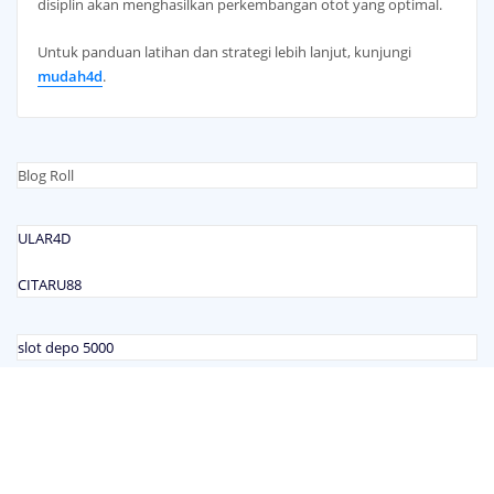
disiplin akan menghasilkan perkembangan otot yang optimal.
Untuk panduan latihan dan strategi lebih lanjut, kunjungi
mudah4d
.
Blog Roll
ULAR4D
CITARU88
slot depo 5000
Copyright © 2023 | Powered by
WordPress
|
ArileWP theme by
ThemeArile