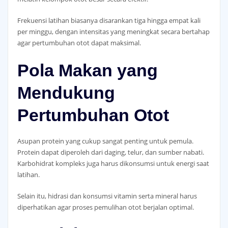
Frekuensi latihan biasanya disarankan tiga hingga empat kali
per minggu, dengan intensitas yang meningkat secara bertahap
agar pertumbuhan otot dapat maksimal.
Pola Makan yang
Mendukung
Pertumbuhan Otot
Asupan protein yang cukup sangat penting untuk pemula.
Protein dapat diperoleh dari daging, telur, dan sumber nabati.
Karbohidrat kompleks juga harus dikonsumsi untuk energi saat
latihan.
Selain itu, hidrasi dan konsumsi vitamin serta mineral harus
diperhatikan agar proses pemulihan otot berjalan optimal.