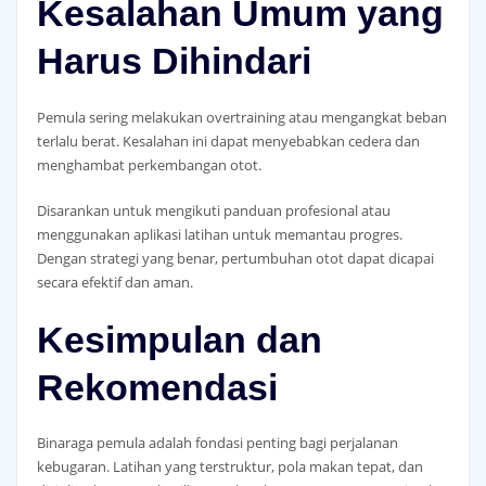
Kesalahan Umum yang
Harus Dihindari
Pemula sering melakukan overtraining atau mengangkat beban
terlalu berat. Kesalahan ini dapat menyebabkan cedera dan
menghambat perkembangan otot.
Disarankan untuk mengikuti panduan profesional atau
menggunakan aplikasi latihan untuk memantau progres.
Dengan strategi yang benar, pertumbuhan otot dapat dicapai
secara efektif dan aman.
Kesimpulan dan
Rekomendasi
Binaraga pemula adalah fondasi penting bagi perjalanan
kebugaran. Latihan yang terstruktur, pola makan tepat, dan